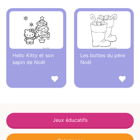
Hello Kitty et son
Les bottes du père
sapin de Noël
Noël
Jeux éducatifs