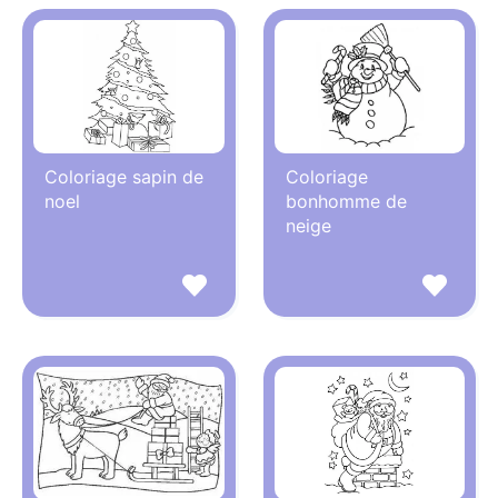
Coloriage sapin de
Coloriage
noel
bonhomme de
neige