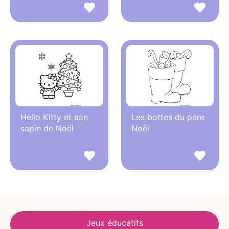
Hello Kitty et son
Les bottes du père
sapin de Noël
Noël
Jeux éducatifs