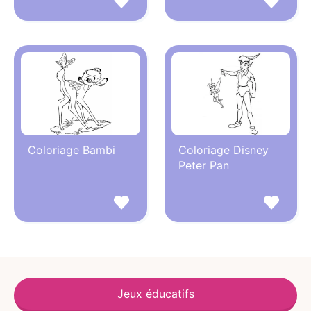
Coloriage Bambi
Coloriage Disney
Peter Pan
Jeux éducatifs