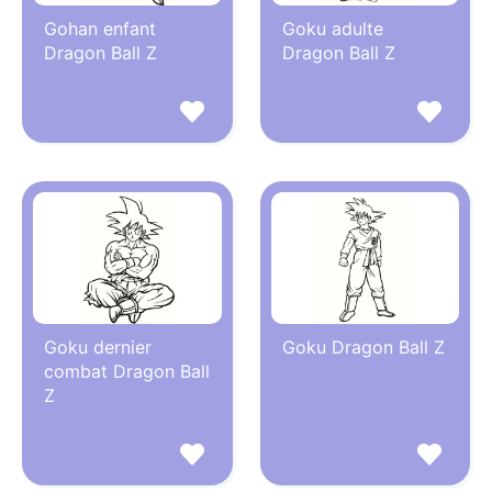
Gohan enfant
Goku adulte
Dragon Ball Z
Dragon Ball Z
Goku dernier
Goku Dragon Ball Z
combat Dragon Ball
Z