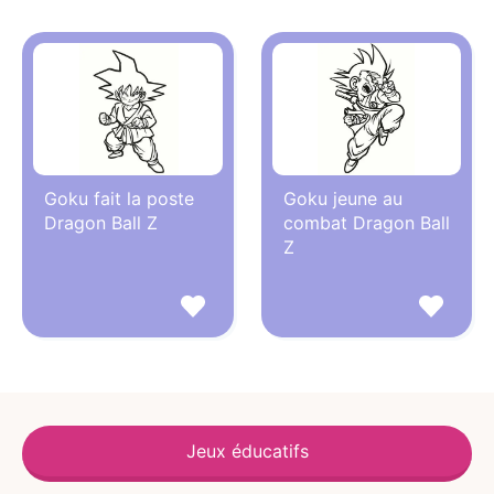
Goku fait la poste
Goku jeune au
Dragon Ball Z
combat Dragon Ball
Z
Jeux éducatifs