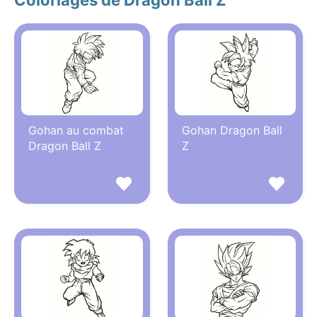
Coloriages de Dragon Ball Z
Gohan au combat
Gohan Dragon Ball
Dragon Ball Z
Z