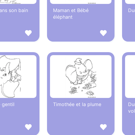
ns son bain
Maman et Bébé
Du
éléphant
gentil
Timothée et la plume
Du
vol