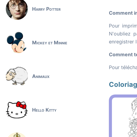
Harry Potter
Comment imp
Pour imprim
N'oubliez p
enregistrer 
Mickey et Minnie
Comment tél
Pour télécha
Animaux
Coloria
Hello Kitty