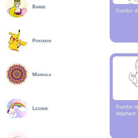
Barbie
Dumbo da
Pokemon
Mandala
Dumbo le 
Licorne
éléphant