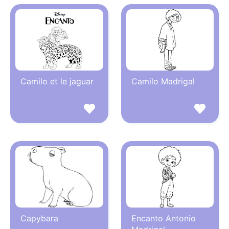
Camilo et le jaguar
Camilo Madrigal
Capybara
Encanto Antonio