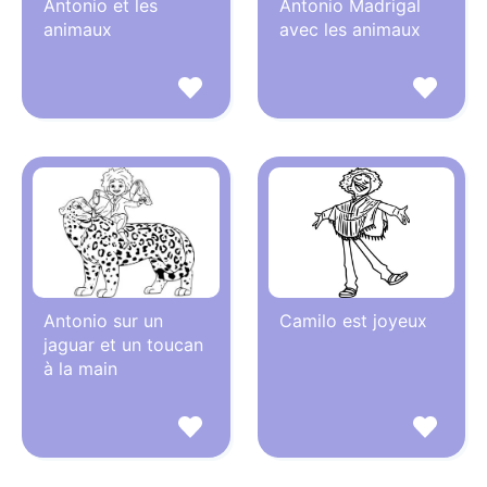
Antonio et les
Antonio Madrigal
animaux
avec les animaux
Antonio sur un
Camilo est joyeux
jaguar et un toucan
à la main