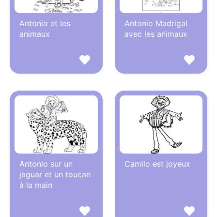
Antonio et les
Antonio Madrigal
animaux
avec les animaux
Antonio sur un
Camilo est joyeux
jaguar et un toucan
à la main