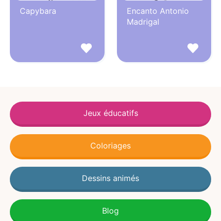
Capybara
Encanto Antonio
Madrigal
Jeux éducatifs
Coloriages
Dessins animés
Blog