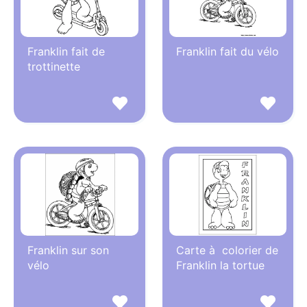
Franklin fait de
Franklin fait du vélo
trottinette
Franklin sur son
Carte à colorier de
vélo
Franklin la tortue