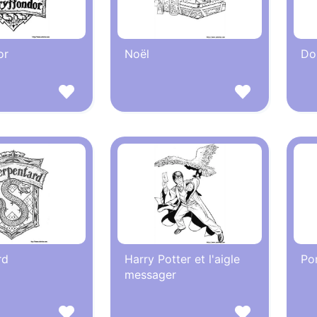
or
Noël
Do
rd
Harry Potter et l'aigle
Po
messager