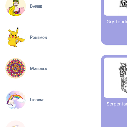
Barbie
Gryffond
Pokemon
Mandala
Licorne
Serpenta