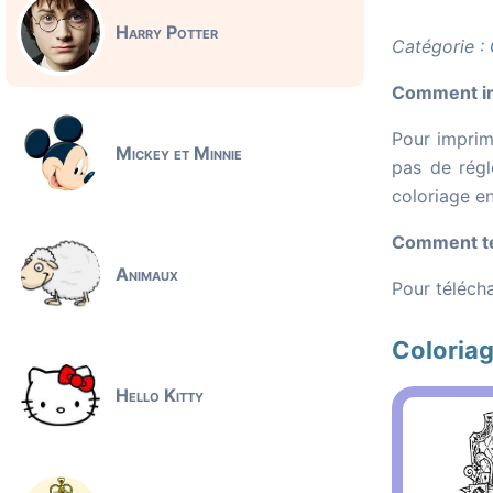
Harry Potter
Catégorie :
Comment imp
Pour imprime
Mickey et Minnie
pas de régl
coloriage e
Comment tél
Animaux
Pour télécha
Coloriag
Hello Kitty