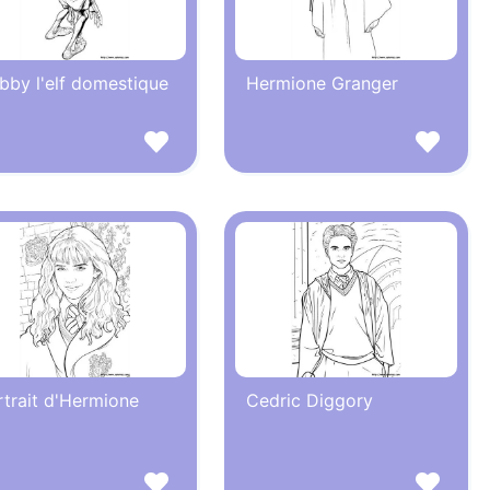
bby l'elf domestique
Hermione Granger
rtrait d'Hermione
Cedric Diggory