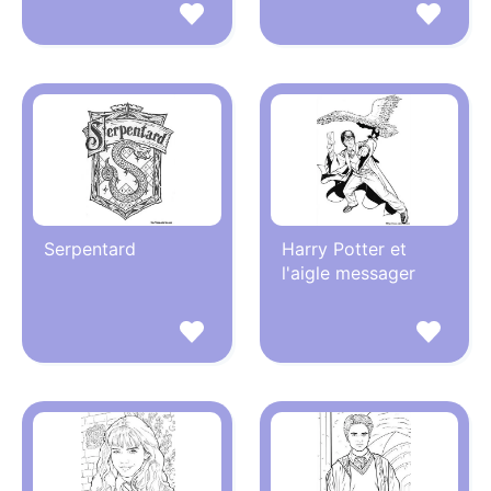
Serpentard
Harry Potter et
l'aigle messager