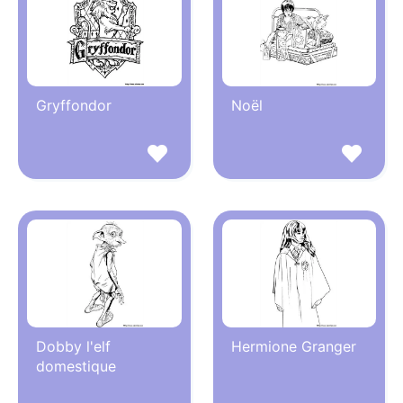
Gryffondor
Noël
Dobby l'elf
Hermione Granger
domestique