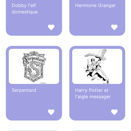
Dobby l'elf
Hermione Granger
domestique
Serpentard
Harry Potter et
l'aigle messager