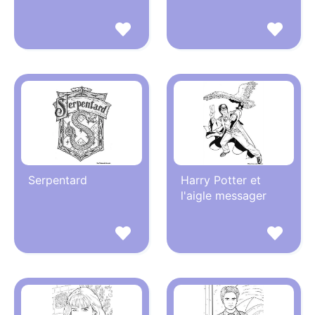
Serpentard
Harry Potter et
l'aigle messager