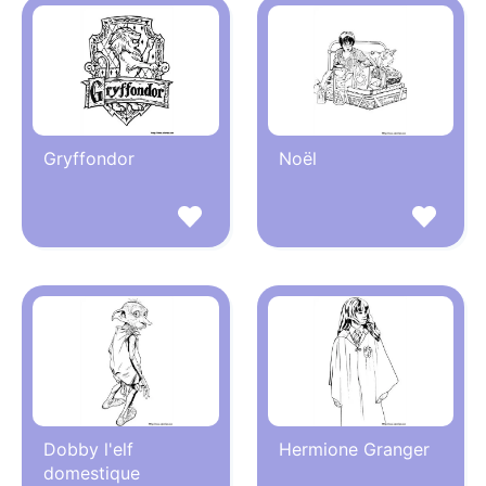
Gryffondor
Noël
Dobby l'elf
Hermione Granger
domestique