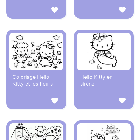
Coloriage Hello
Hello Kitty en
Kitty et les fleurs
sirène