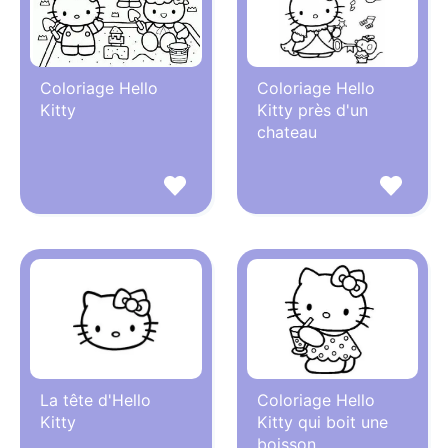
Coloriage Hello
Coloriage Hello
Kitty
Kitty près d'un
chateau
La tête d'Hello
Coloriage Hello
Kitty
Kitty qui boit une
boisson