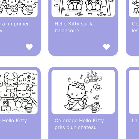
e à imprimer
Hello Kitty sur la
Col
ty
balançoire
les
 Hello Kitty
Coloriage Hello Kitty
La 
près d'un chateau