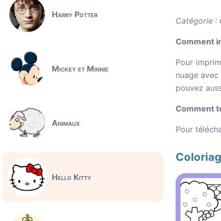
Harry Potter
Catégorie :
Comment imp
Pour imprime
Mickey et Minnie
nuage avec l
pouvez aussi
Comment tél
Animaux
Pour télécha
Coloriag
Hello Kitty