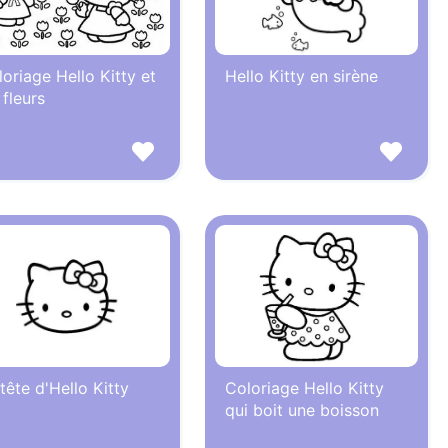
oriage Hello Kitty et
Hello Kitty en sirène
 fleurs
tête d'Hello Kitty
Coloriage Hello Kitty
qui boit une boisson