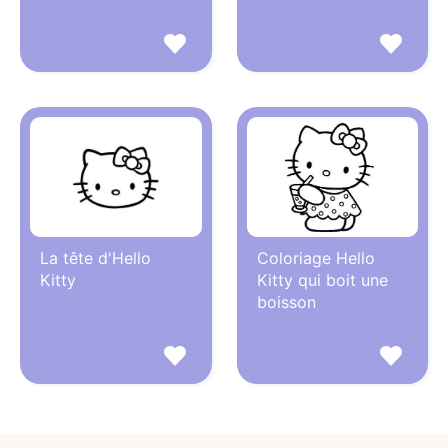
La tête d'Hello
Coloriage Hello
Kitty
Kitty qui boit une
boisson