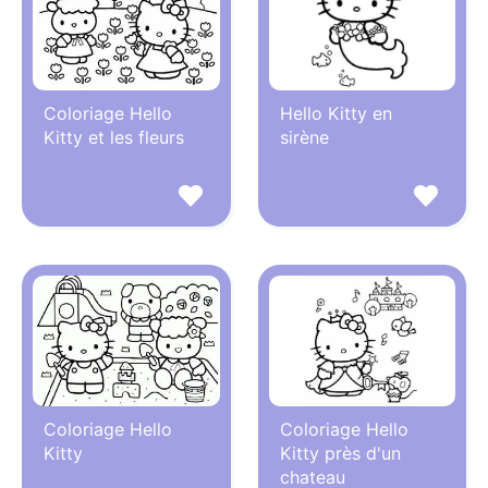
Coloriage Hello
Hello Kitty en
Kitty et les fleurs
sirène
Coloriage Hello
Coloriage Hello
Kitty
Kitty près d'un
chateau