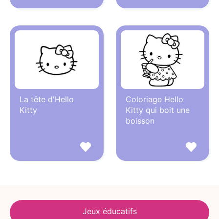
La tête d'Hello
Coloriage Hello
Kitty
Kitty qui boit une
boisson
Jeux éducatifs