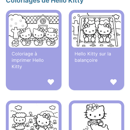
Coloriages de Hello Kitty
Coloriage à
Hello Kitty sur la
imprimer Hello
balançoire
Kitty