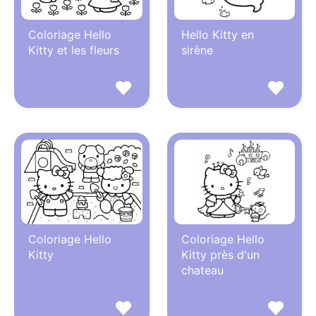
Coloriage Hello
Hello Kitty en
Kitty et les fleurs
sirène
Coloriage Hello
Coloriage Hello
Kitty
Kitty près d'un
chateau