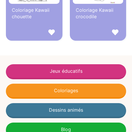
Coloriage Kawaii
Coloriage Kawaii
chouette
crocodile
Jeux éducatifs
Coloriages
Dessins animés
Blog