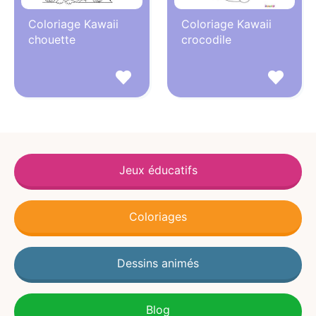
Coloriage Kawaii
Coloriage Kawaii
chouette
crocodile
Jeux éducatifs
Coloriages
Dessins animés
Blog