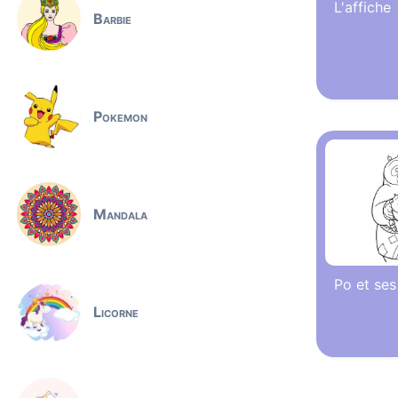
L'affiche
Barbie
Pokemon
Mandala
Po et ses
Licorne