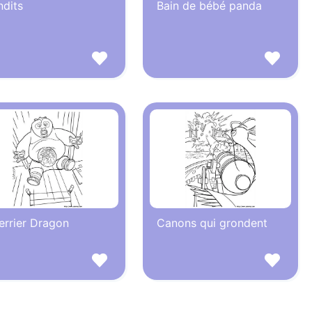
ndits
Bain de bébé panda
errier Dragon
Canons qui grondent