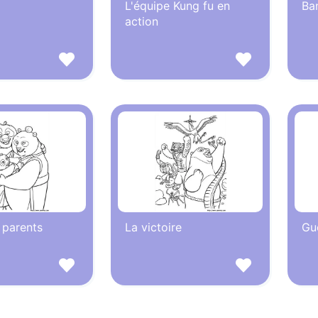
L'équipe Kung fu en
Ba
action
 parents
La victoire
Gu