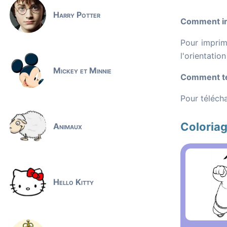
Harry Potter
Comment im
Pour imprime
l'orientatio
Mickey et Minnie
Comment té
Pour télécha
Coloria
Animaux
Hello Kitty