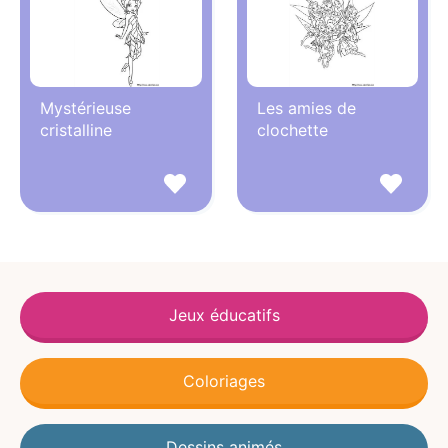
Mystérieuse
Les amies de
cristalline
clochette
Jeux éducatifs
Coloriages
Dessins animés