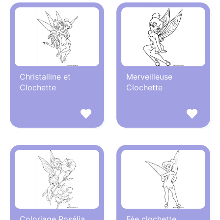
Christalline et
Merveilleuse
Clochette
Clochette
Coloriage Rosélia
Fée clochette