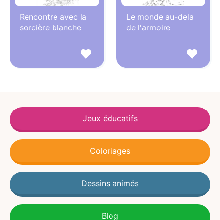
Rencontre avec la
Le monde au-dela
sorcière blanche
de l'armoire
Jeux éducatifs
Coloriages
Dessins animés
Blog