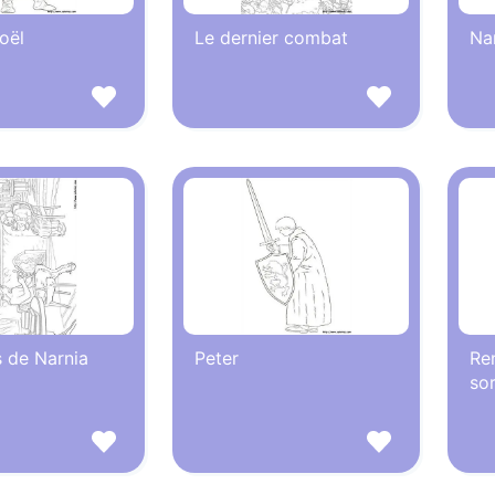
oël
Le dernier combat
Nar
 de Narnia
Peter
Re
sor