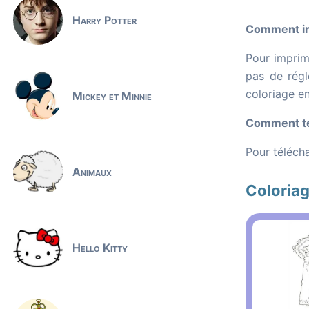
Harry Potter
Comment imp
Pour imprime
pas de régl
coloriage e
Mickey et Minnie
Comment tél
Pour télécha
Animaux
Coloriag
Hello Kitty