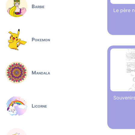
Barbie
Le père n
Pokemon
Mandala
Souvenirs
Licorne