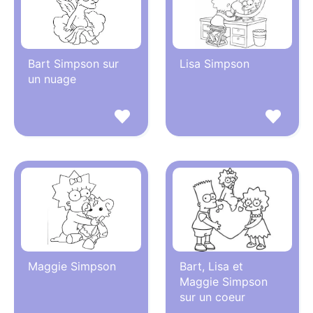
Bart Simpson sur
Lisa Simpson
un nuage
Maggie Simpson
Bart, Lisa et
Maggie Simpson
sur un coeur