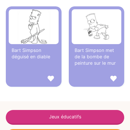
Bart Simpson
Bart Simpson met
déguisé en diable
de la bombe de
peinture sur le mur
Jeux éducatifs