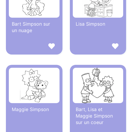
Bart Simpson sur
Lisa Simpson
un nuage
Maggie Simpson
Bart, Lisa et
Maggie Simpson
sur un coeur