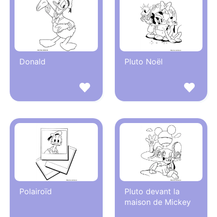
Donald
Pluto Noël
Polairoïd
Pluto devant la
maison de Mickey