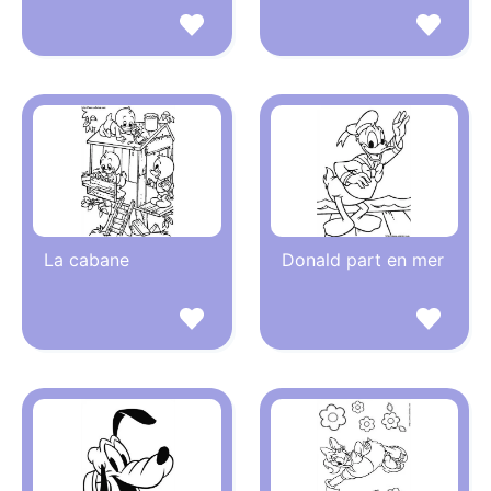
La cabane
Donald part en mer