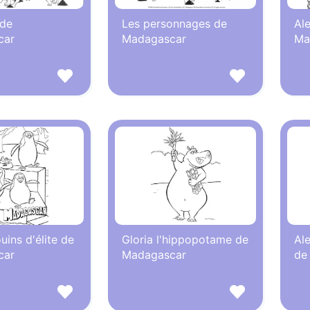
 de
Les personnages de
Ale
car
Madagascar
Ma
uins d'élite de
Gloria l'hippopotame de
Al
car
Madagascar
de