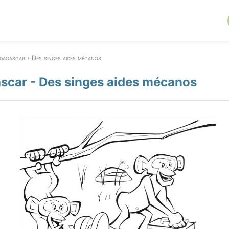
dagascar
Des singes aides mécanos
car - Des singes aides mécanos