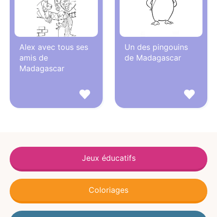
Alex avec tous ses
Un des pingouins
amis de
de Madagascar
Madagascar
Jeux éducatifs
Coloriages