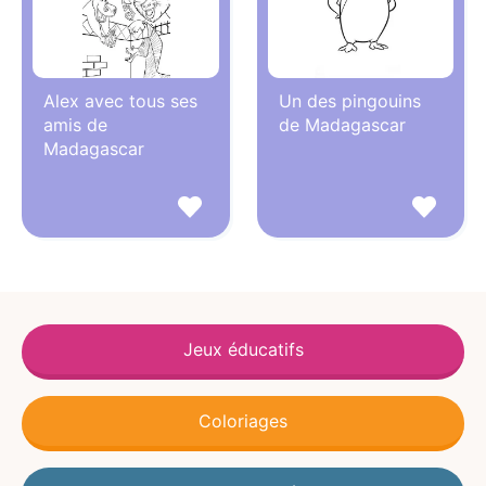
Alex avec tous ses
Un des pingouins
amis de
de Madagascar
Madagascar
Jeux éducatifs
Coloriages