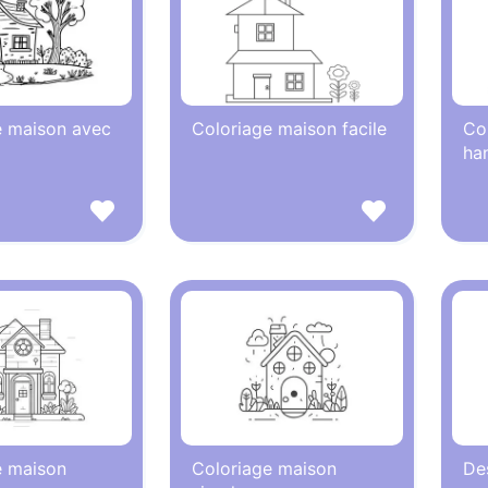
e maison avec
Coloriage maison facile
Co
ha
e maison
Coloriage maison
Des