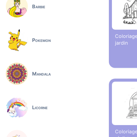
Barbie
Coloriag
Pokemon
jardin
Mandala
Licorne
Coloriag