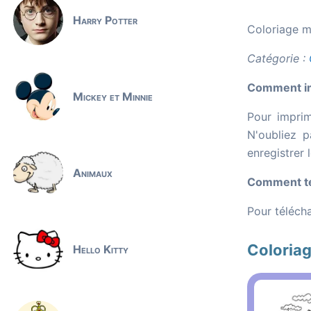
Harry Potter
Coloriage ma
Catégorie :
Comment im
Mickey et Minnie
Pour imprim
N'oubliez p
enregistrer 
Animaux
Comment té
Pour télécha
Coloria
Hello Kitty