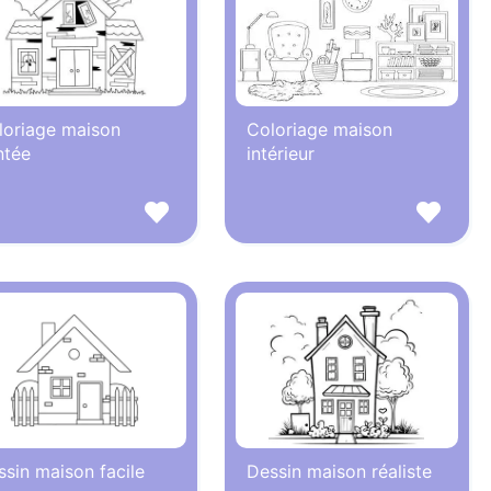
loriage maison
Coloriage maison
ntée
intérieur
sin maison facile
Dessin maison réaliste