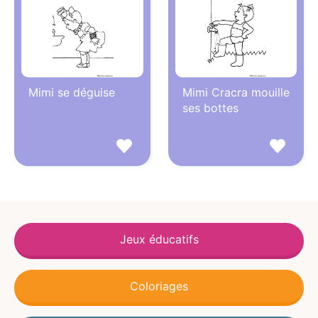
Mimi se déguise
Mimi Cracra mouille
ses bottes
Jeux éducatifs
Coloriages