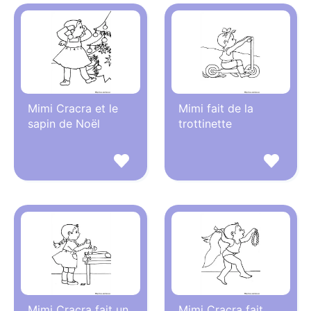
Mimi Cracra et le
Mimi fait de la
sapin de Noël
trottinette
Mimi Cracra fait un
Mimi Cracra fait