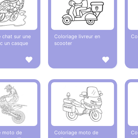
 chat sur une
Coloriage livreur en
Co
c un casque
scooter
e moto de
Coloriage moto de
Co