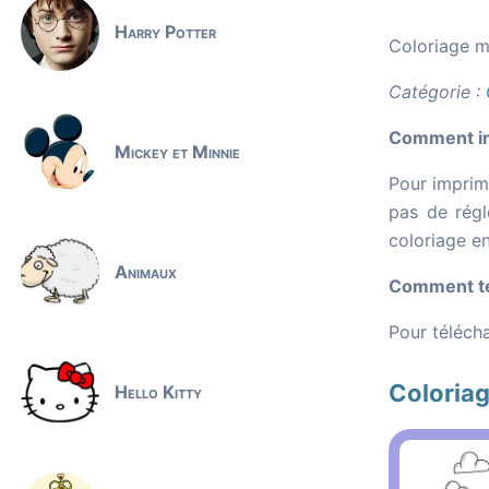
Harry Potter
Coloriage mo
Catégorie :
Comment imp
Mickey et Minnie
Pour imprime
pas de régl
coloriage e
Animaux
Comment tél
Pour télécha
Coloria
Hello Kitty