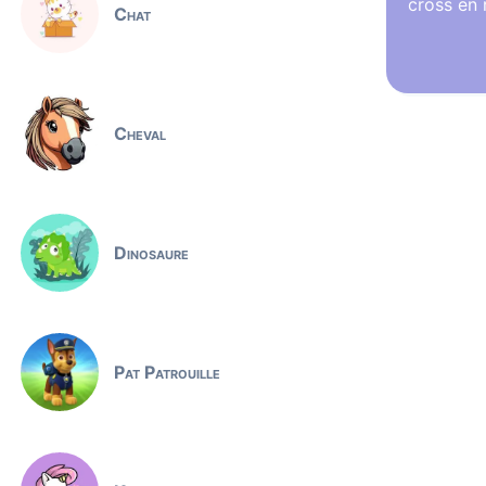
cross en 
Chat
Cheval
Dinosaure
Pat Patrouille