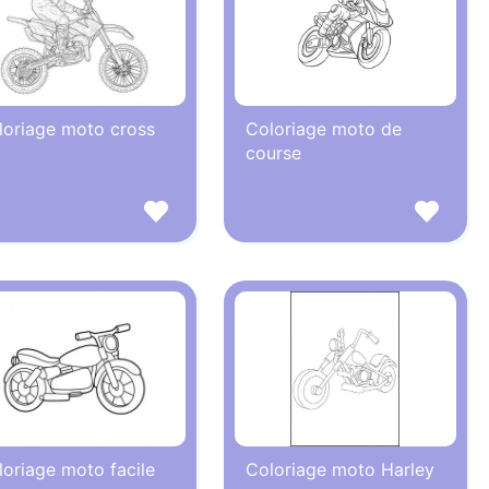
loriage moto cross
Coloriage moto de
course
loriage moto facile
Coloriage moto Harley