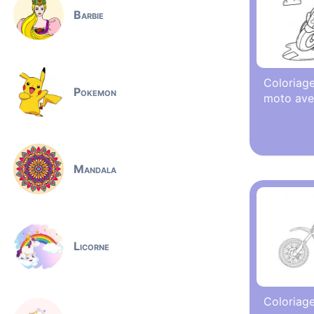
Barbie
Coloriage
Pokemon
moto ave
Mandala
Licorne
Coloriag