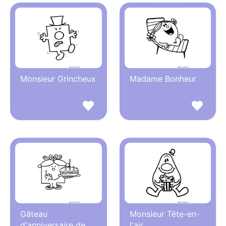
Monsieur Grincheux
Madame Bonheur
Gâteau
Monsieur Tête-en-
d'anniversaire de
l'air