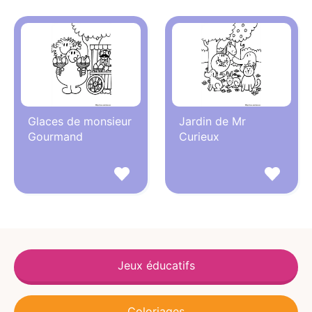
Glaces de monsieur
Jardin de Mr
Gourmand
Curieux
Jeux éducatifs
Coloriages