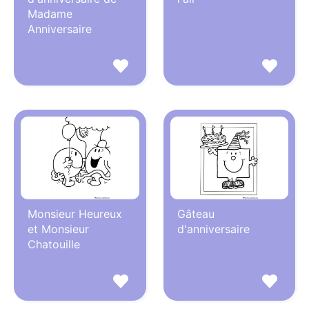
Madame
Anniversaire
Monsieur Heureux
Gâteau
et Monsieur
d'anniversaire
Chatouille