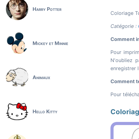
Harry Potter
Coloriage To
Catégorie :
Comment imp
Mickey et Minnie
Pour imprim
N'oubliez p
enregistrer 
Animaux
Comment tél
Pour télécha
Coloriag
Hello Kitty