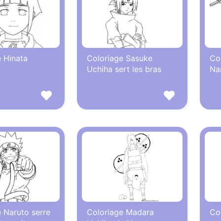
 Hinata
Coloriage Sasuke
Co
Uchiha sert les bras
Na
 Naruto serre
Coloriage Madara
Co