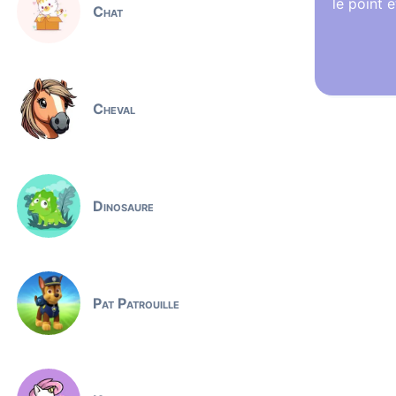
le point e
Chat
Cheval
Dinosaure
Pat Patrouille