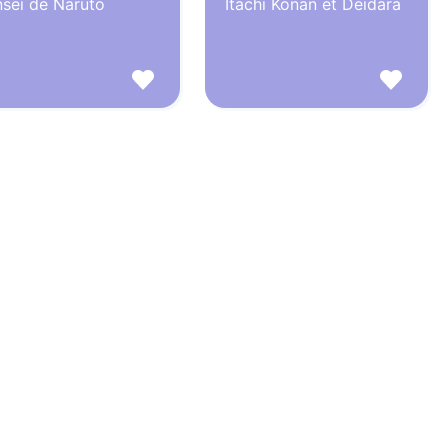
nsei de Naruto
Itachi Konan et Deidara