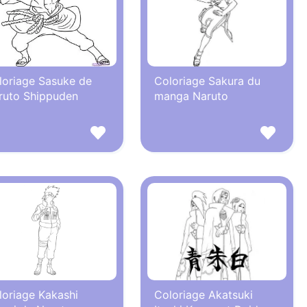
loriage Sasuke de
Coloriage Sakura du
ruto Shippuden
manga Naruto
loriage Kakashi
Coloriage Akatsuki