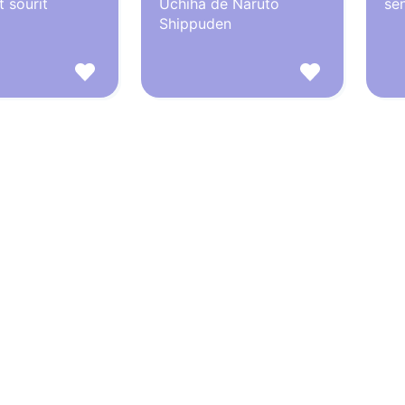
t sourit
Uchiha de Naruto
se
Shippuden