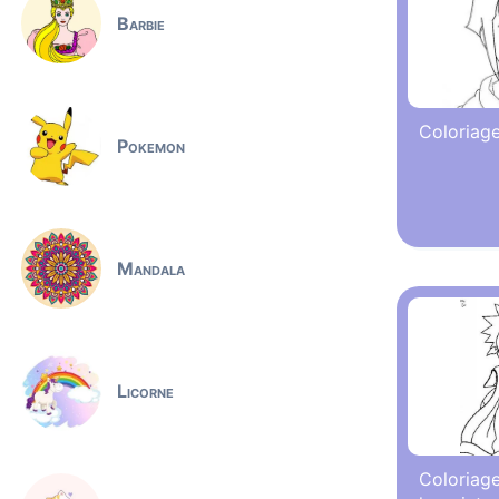
Barbie
Coloriage
Pokemon
Mandala
Licorne
Coloriage