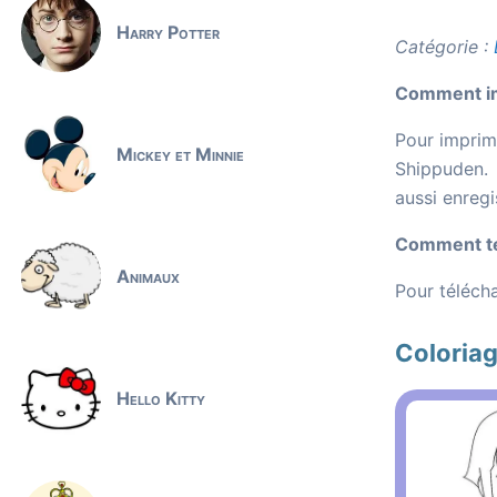
Harry Potter
Catégorie :
Comment im
Pour imprime
Mickey et Minnie
Shippuden. 
aussi enregi
Comment té
Animaux
Pour télécha
Coloriag
Hello Kitty