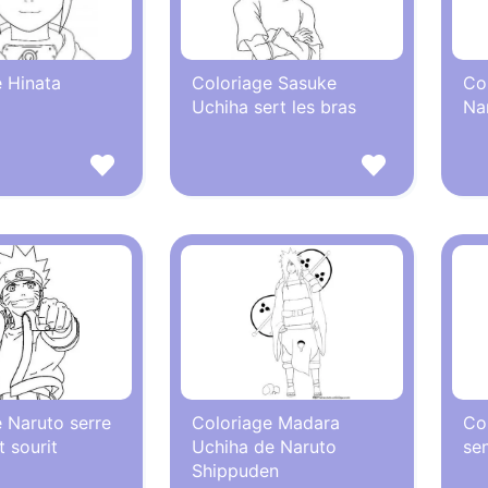
 Hinata
Coloriage Sasuke
Co
Uchiha sert les bras
Na
 Naruto serre
Coloriage Madara
Co
t sourit
Uchiha de Naruto
se
Shippuden