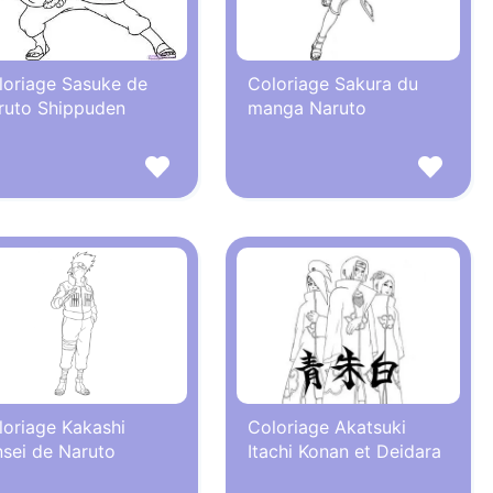
loriage Sasuke de
Coloriage Sakura du
ruto Shippuden
manga Naruto
loriage Kakashi
Coloriage Akatsuki
nsei de Naruto
Itachi Konan et Deidara