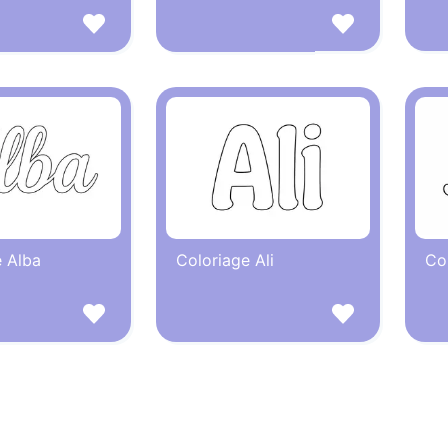
e Alba
Coloriage Ali
Col