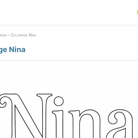
énom
Coloriage Nina
ge Nina