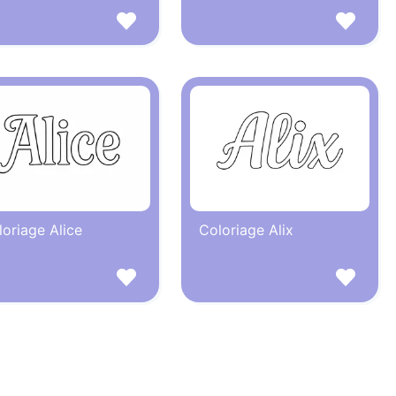
oriage Alice
Coloriage Alix