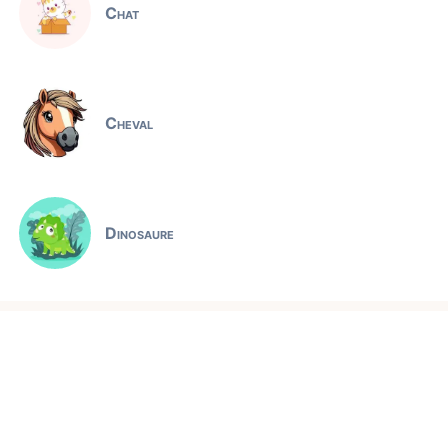
Chat
Cheval
Dinosaure
Pat Patrouille
Jeux éducatifs