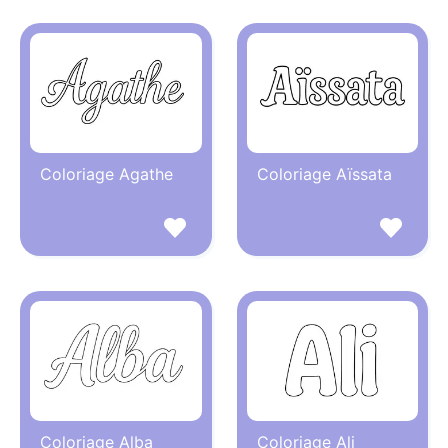
Coloriage Agathe
Coloriage Aïssata
Coloriage Alba
Coloriage Ali