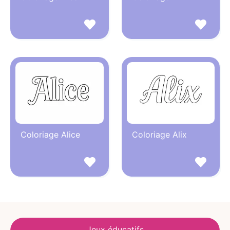
Coloriage Alice
Coloriage Alix
Jeux éducatifs