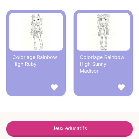
Coloriage Rainbow
Coloriage Rainbow
High Ruby
High Sunny
Madison
Jeux éducatifs