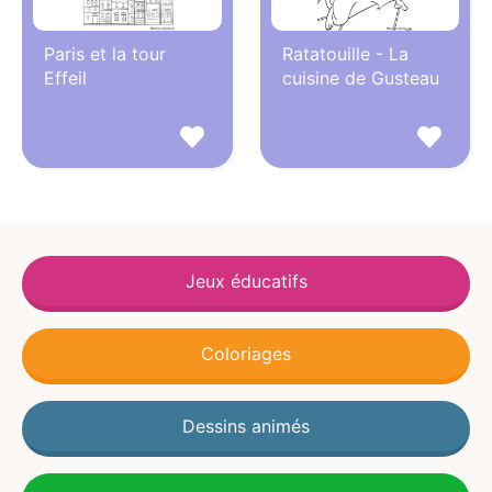
Paris et la tour
Ratatouille - La
Effeil
cuisine de Gusteau
Jeux éducatifs
Coloriages
Dessins animés