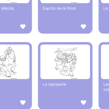
e Mérida
Esprits de la fôret
Le
La tapisserie
Les
ch