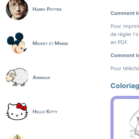
Harry Potter
Comment imp
Pour imprime
de régler l'
en PDF.
Mickey et Minnie
Comment tél
Pour télécha
Animaux
Coloriag
Hello Kitty