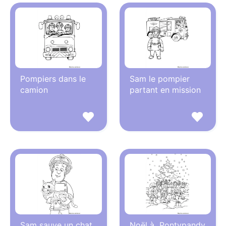
Pompiers dans le
Sam le pompier
camion
partant en mission
Sam sauve un chat
Noël à Pontypandy