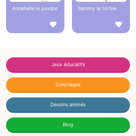
Annabelle le poulpe
Sammy la tortue
Jeux éducatifs
Coloriages
Dessins animés
Blog