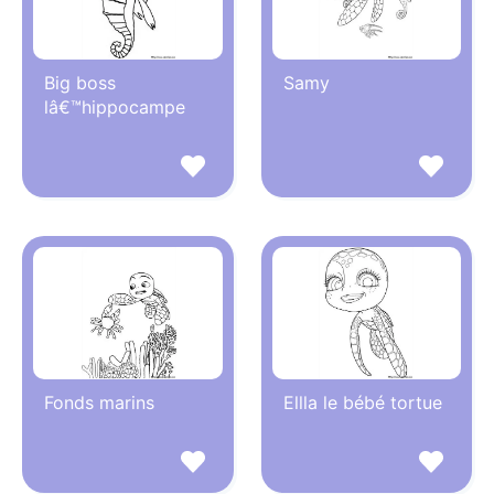
Big boss
Samy
lâ€™hippocampe
Fonds marins
Ellla le bébé tortue