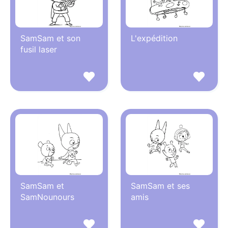
SamSam et son
L'expédition
fusil laser
SamSam et
SamSam et ses
SamNounours
amis