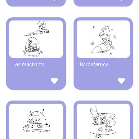
Les méchants
Barbaféroce