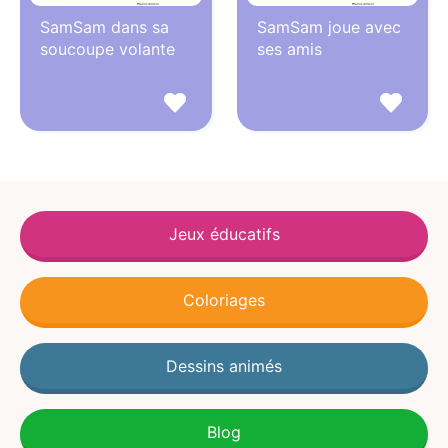
SamSam dans sa
SamSam joue avec
soucoupe volante
ses amis
Jeux éducatifs
Coloriages
Dessins animés
Blog