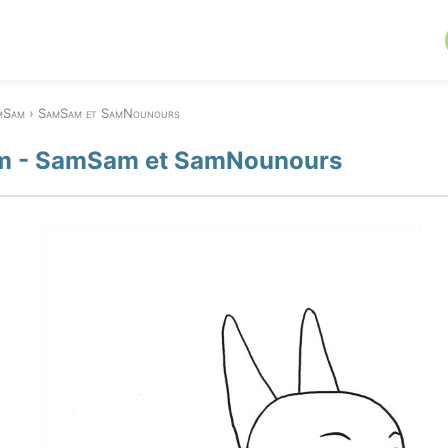
mSam
SamSam et SamNounours
 - SamSam et SamNounours