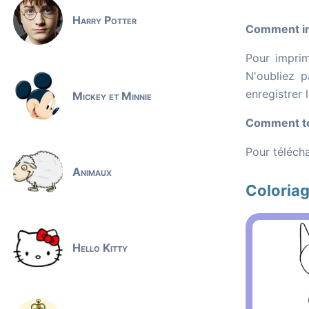
Harry Potter
Comment im
Pour imprim
N'oubliez p
enregistrer 
Mickey et Minnie
Comment té
Pour télécha
Animaux
Coloria
Hello Kitty