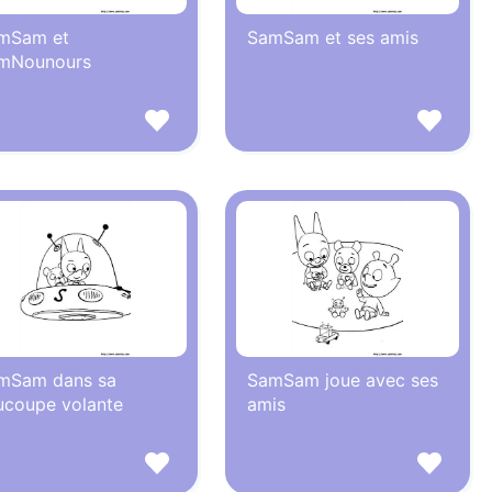
mSam et
SamSam et ses amis
mNounours
mSam dans sa
SamSam joue avec ses
ucoupe volante
amis