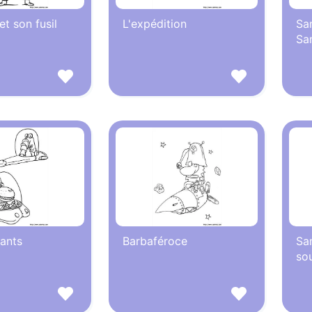
t son fusil
L'expédition
Sa
Sa
ants
Barbaféroce
Sa
so