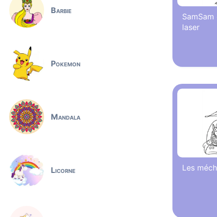
Barbie
SamSam e
laser
Pokemon
Mandala
Les méch
Licorne