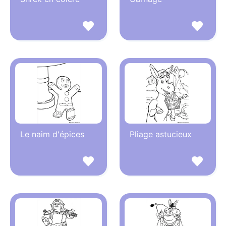
Le naim d'épices
Pliage astucieux