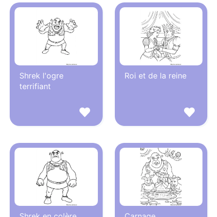
Shrek l'ogre
Roi et de la reine
terrifiant
Shrek en colère
Carnage