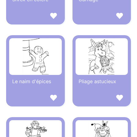
Le naim d'épices
Pliage astucieux