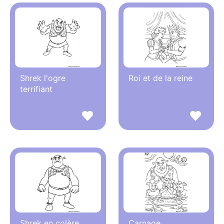
Shrek l'ogre
Roi et de la reine
terrifiant
Shrek en colère
Carnage