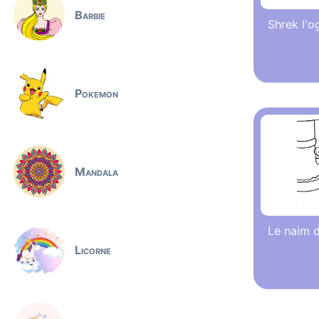
Barbie
Shrek l'og
Pokemon
Mandala
Le naim d
Licorne