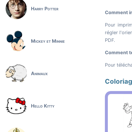
Harry Potter
Comment im
Pour imprim
régler l'ori
PDF.
Mickey et Minnie
Comment té
Pour télécha
Animaux
Coloriag
Hello Kitty