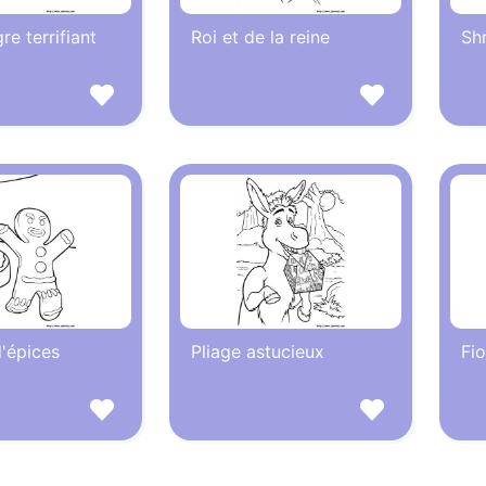
re terrifiant
Roi et de la reine
Sh
'épices
Pliage astucieux
Fio