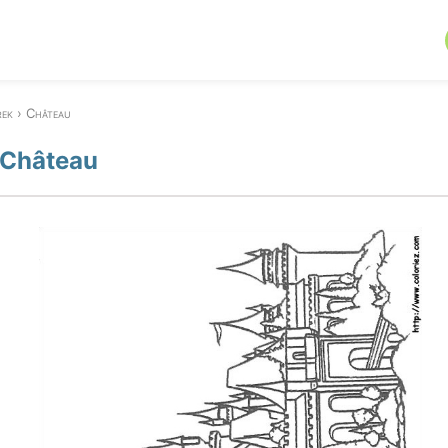
rek
Château
 Château