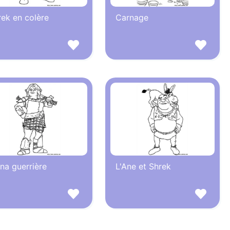
rek en colère
Carnage
na guerrière
L'Ane et Shrek