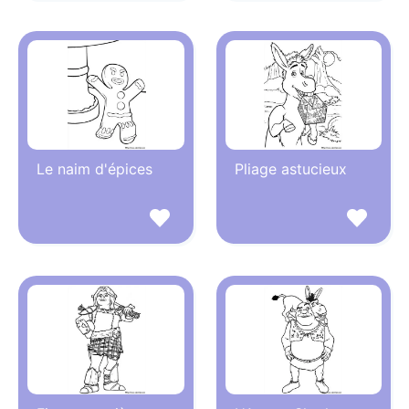
Le naim d'épices
Pliage astucieux