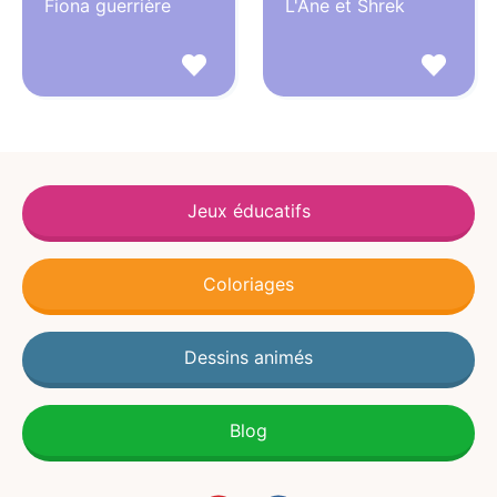
Fiona guerrière
L'Ane et Shrek
Jeux éducatifs
Coloriages
Dessins animés
Blog