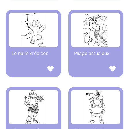
Le naim d'épices
Pliage astucieux