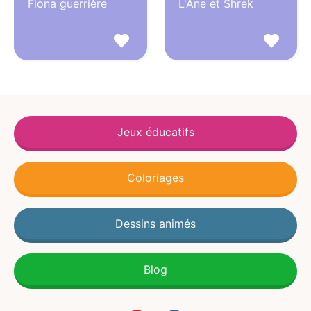
Fiona guerrière
L'Ane et Shrek
Jeux éducatifs
Coloriages
Dessins animés
Blog