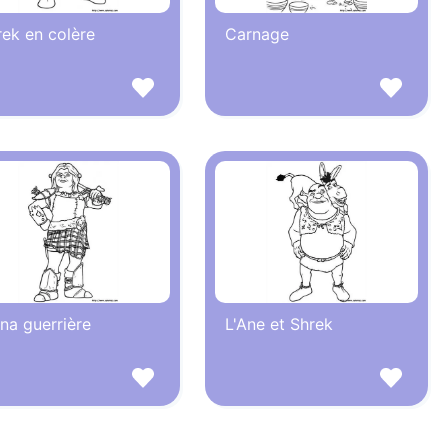
rek en colère
Carnage
na guerrière
L'Ane et Shrek