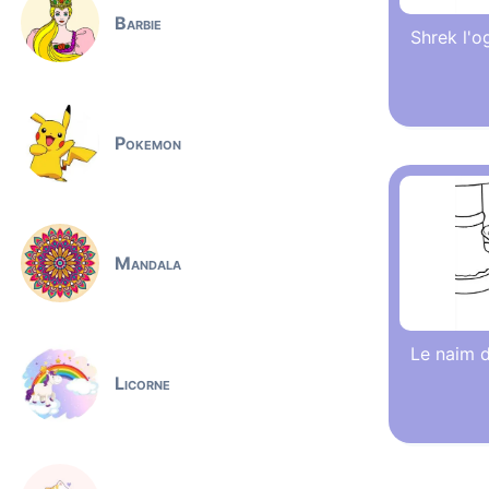
Barbie
Shrek l'og
Pokemon
Mandala
Le naim d
Licorne