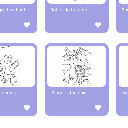
re terrifiant
Roi et de la reine
Sh
'épices
Pliage astucieux
Fio